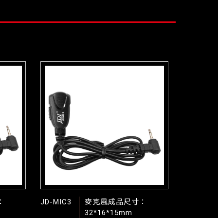
：
JD-MIC3
麥克風成品尺寸：
32*16*15mm