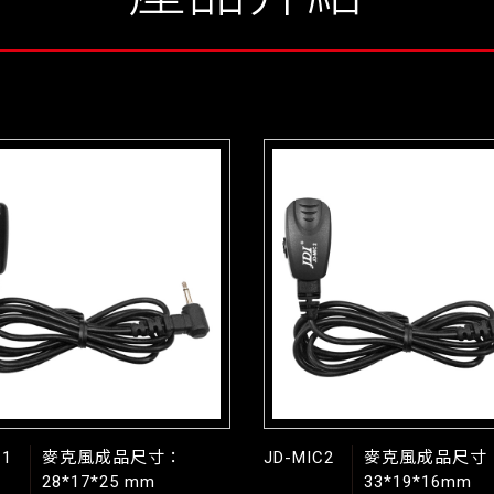
C1
麥克風成品尺寸：
JD-MIC2
麥克風成品尺寸
28*17*25 mm
33*19*16mm