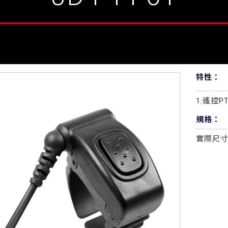
特性：
1.遙控
規格：
實際尺寸：